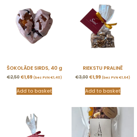
ŠOKOLĀDE SIRDS, 40 g
RIEKSTU PRALINĒ
€
2,50
€
1,69
€
3,00
€
1,99
(bez PVN
€
1,40
)
(bez PVN
€
1,64
)
Add to basket
Add to basket