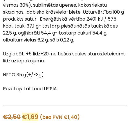
vismaz 30%), sublimētas upenes, kokosriekstu
skaidiņas, dabiska krāsviela-biete. Uzturvērtība:100 g
produkts satur: Enerģētiskā vērtība 2401 kJ / 575
kcal, tauki 37,1 g- tostarp piesātinātās taukskābes
22,5 g, ogļhidrāti 54,4 g- tostarp cukuri 54,4 g,
olbaltumvielas 6,2 g, sāls 0,22 g.
Uzglabāt: +5 līdz+20, ne tiešos saules staros.Ieteicams
līdz:uz iepakojuma.
NETO 35 g(+/-3g)
Ražotājs: Lat food LP SIA
€
2,50
€
1,69
(bez PVN
€
1,40
)