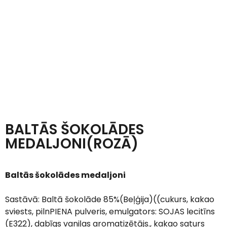
BALTĀS ŠOKOLĀDES
MEDALJONI(ROZĀ)
Baltās šokolādes medaljoni
Sastāvā: Baltā šokolāde 85%(Beļģija)((cukurs, kakao
sviests, pilnPIENA pulveris, emulgators: SOJAS lecitīns
(E322), dabīgs vaniļas aromatizētājs., kakao saturs