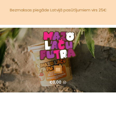
Bezmaksas piegāde Latvijā pasūtījumiem virs 25€
€
0,00