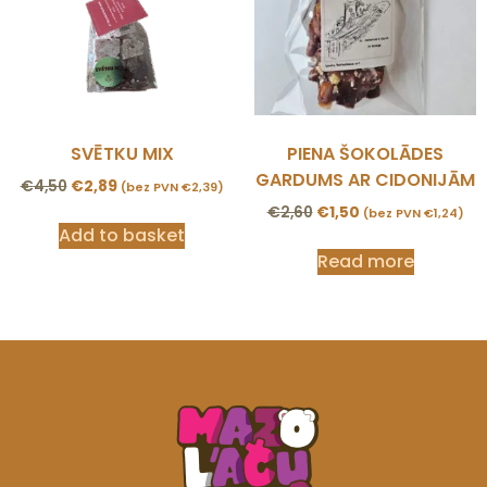
SVĒTKU MIX
PIENA ŠOKOLĀDES
GARDUMS AR CIDONIJĀM
€
4,50
€
2,89
(bez PVN
€
2,39
)
€
2,60
€
1,50
(bez PVN
€
1,24
)
Add to basket
Read more