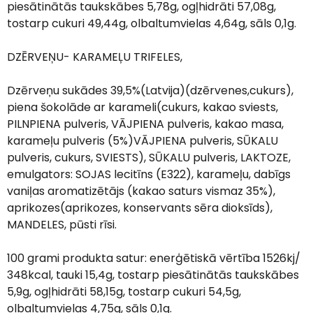
piesātinātās taukskābes 5,78g, ogļhidrāti 57,08g,
tostarp cukuri 49,44g, olbaltumvielas 4,64g, sāls 0,1g.
DZĒRVEŅU- KARAMEĻU TRIFELES,
Dzērveņu sukādes 39,5%(Latvija)(dzērvenes,cukurs),
piena šokolāde ar karameli(cukurs, kakao sviests,
PILNPIENA pulveris, VĀJPIENA pulveris, kakao masa,
karameļu pulveris (5%)VĀJPIENA pulveris, SŪKALU
pulveris, cukurs, SVIESTS), SŪKALU pulveris, LAKTOZE,
emulgators: SOJAS lecitīns (E322), karameļu, dabīgs
vaniļas aromatizētājs (kakao saturs vismaz 35%),
aprikozes(aprikozes, konservants sēra dioksīds),
MANDELES, pūsti rīsi.
100 grami produkta satur: enerģētiskā vērtība 1526kj/
348kcal, tauki 15,4g, tostarp piesātinātās taukskābes
5,9g, ogļhidrāti 58,15g, tostarp cukuri 54,5g,
olbaltumvielas 4,75g, sāls 0,1g.