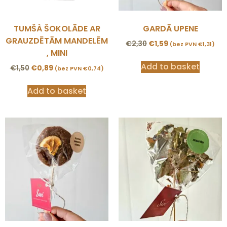
TUMŠÀ ŠOKOLĀDE AR
GARDĀ UPENE
GRAUZDĒTĀM MANDELĒM
€
2,30
€
1,59
(bez PVN
€
1,31
)
, MINI
Add to basket
€
1,50
€
0,89
(bez PVN
€
0,74
)
Add to basket