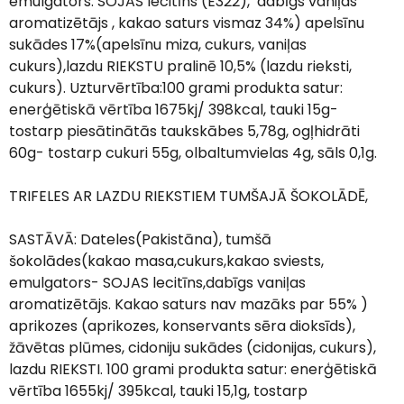
emulgators: SOJAS lecitīns (E322), dabīgs vaniļas
aromatizētājs , kakao saturs vismaz 34%) apelsīnu
sukādes 17%(apelsīnu miza, cukurs, vaniļas
cukurs),lazdu RIEKSTU pralinē 10,5% (lazdu rieksti,
cukurs). Uzturvērtība:100 grami produkta satur:
enerģētiskā vērtība 1675kj/ 398kcal, tauki 15g-
tostarp piesātinātās taukskābes 5,78g, ogļhidrāti
60g- tostarp cukuri 55g, olbaltumvielas 4g, sāls 0,1g.
TRIFELES AR LAZDU RIEKSTIEM TUMŠAJĀ ŠOKOLĀDĒ,
SASTĀVĀ: Dateles(Pakistāna), tumšā
šokolādes(kakao masa,cukurs,kakao sviests,
emulgators- SOJAS lecitīns,dabīgs vaniļas
aromatizētājs. Kakao saturs nav mazāks par 55% )
aprikozes (aprikozes, konservants sēra dioksīds),
žāvētas plūmes, cidoniju sukādes (cidonijas, cukurs),
lazdu RIEKSTI. 100 grami produkta satur: enerģētiskā
vērtība 1655kj/ 395kcal, tauki 15,1g, tostarp