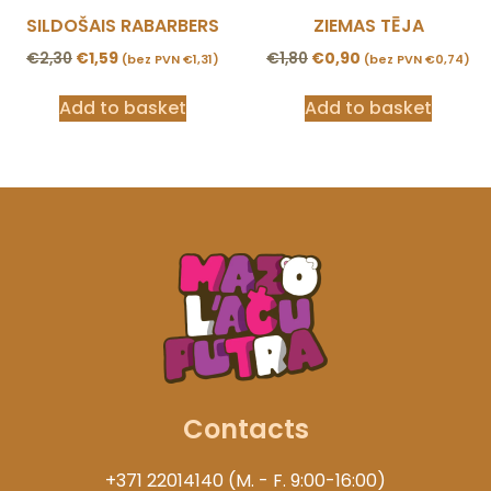
SILDOŠAIS RABARBERS
ZIEMAS TĒJA
€
2,30
€
1,59
€
1,80
€
0,90
(bez PVN
€
1,31
)
(bez PVN
€
0,74
)
Add to basket
Add to basket
Contacts
+371 22014140 (M. - F. 9:00-16:00)