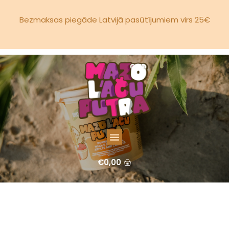
Bezmaksas piegāde Latvijā pasūtījumiem virs 25€
€
0,00