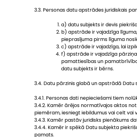
3.3. Personas datu apstrādes juridiskais pa
a) datu subjekts ir devis piekr
b) apstrāde ir vajadzīga līguma,
pieprasījuma pirms līguma nosl
c) apstrāde ir vajadzīga, lai izp
f) apstrāde ir vajadzīga pārziņa
pamattiesības un pamatbrīvības
datu subjekts ir bērns.
3.4. Datu pārzinis glabā un apstrādā Datu
3.4.1. Personas dati nepieciešami tiem nolū
3.4.2. Kamēr ārējos normatīvajos aktos note
piemēram, iesniegt iebildumus vai celt vai v
3.4.3. Kamēr pastāv juridisks pienākums d
3.4.4. Kamēr ir spēkā Datu subjekta piekri
pamats.