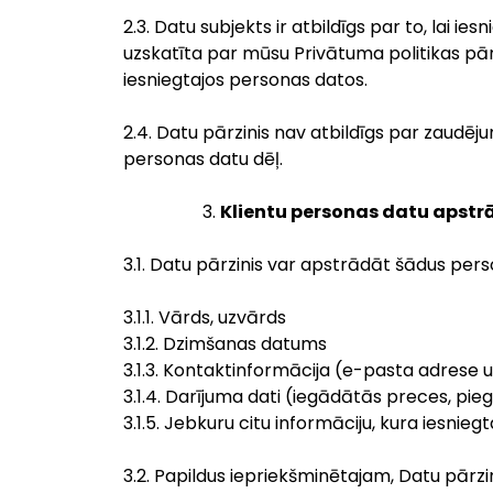
2.3. Datu subjekts ir atbildīgs par to, lai i
uzskatīta par mūsu Privātuma politikas p
iesniegtajos personas datos.
2.4. Datu pārzinis nav atbildīgs par zaudēj
personas datu dēļ.
Klientu personas datu apstr
3.1. Datu pārzinis var apstrādāt šādus per
3.1.1. Vārds, uzvārds
3.1.2. Dzimšanas datums
3.1.3. Kontaktinformācija (e-pasta adrese 
3.1.4. Darījuma dati (iegādātās preces, pie
3.1.5. Jebkuru citu informāciju, kura iesn
3.2. Papildus iepriekšminētajam, Datu pārzin