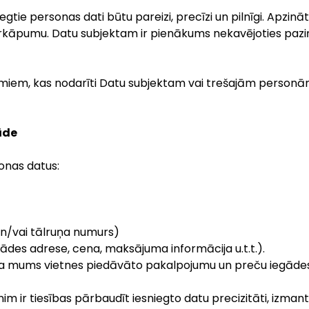
esniegtie personas dati būtu pareizi, precīzi un pilnīgi. Apz
ārkāpumu. Datu subjektam ir pienākums nekavējoties paz
umiem, kas nodarīti Datu subjektam vai trešajām personām,
āde
sonas datus:
un/vai tālruņa numurs)
gādes adrese, cena, maksājuma informācija u.t.t.).
iegta mums vietnes piedāvāto pakalpojumu un preču iegādes
im ir tiesības pārbaudīt iesniegto datu precizitāti, izmant