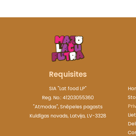
Requisites
SIA "Lat food LP"
Ho
Sto
Reg. No.: 41203055360
Pri
"Atmodas", Snēpeles pagasts
Lie
Kuldīgas novads, Latvija, LV-3328
Del
Co