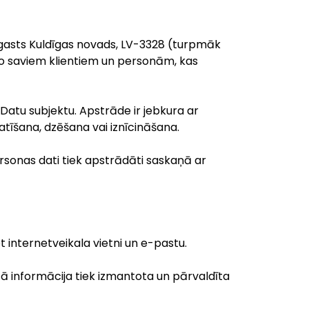
 pagasts Kuldīgas novads, LV-3328 (turpmāk
 no saviem klientiem un personām, kas
., Datu subjektu. Apstrāde ir jebkura ar
tīšana, dzēšana vai iznīcināšana.
ersonas dati tiek apstrādāti saskaņā ar
t internetveikala vietni un e-pastu.
tā informācija tiek izmantota un pārvaldīta