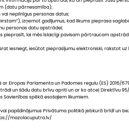
mt informāciju par to apstrādi, kā arī pieprasīt Jūsu per
nim (datu pārnesamība);
s vai nepilnīgus personas datus;
zmirstam”), izņemot gadījumus, kad likums pieprasa saglab
šanu personas datu apstrādei;
bas pieprasīt, lai mēs īslaicīgi pavisam pārtraucam apstrā
at iesniegt, iesūtot pieprasījumu elektroniski, rakstot uz
ņā ar Eiropas Parlamenta un Padomes regulu (ES) 2016/679 (
rādi un šādu datu brīvu apriti un ar ko atceļ Direktīvu 9
pas Savienības spēkā esošajiem likumiem.
s vai papildinājumus Privātuma politikā jebkurā brīdī un be
ps://mazolacuputra.lv/