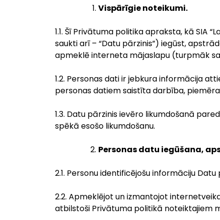
Vispārīgie noteikumi.
1.1. Šī Privātuma politika apraksta, kā SIA
saukti arī – “Datu pārzinis”) iegūst, apst
apmeklē interneta mājaslapu (turpmāk saukt
1.2. Personas dati ir jebkura informācija atti
personas datiem saistīta darbība, piemēram
1.3. Datu pārzinis ievēro likumdošanā pare
spēkā esošo likumdošanu.
Personas datu iegūšana, ap
2.1. Personu identificējošu informāciju Dat
2.2. Apmeklējot un izmantojot internetveika
atbilstoši Privātuma politikā noteiktajiem 