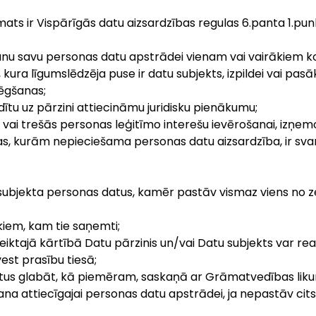
mats ir Vispārīgās datu aizsardzības regulas 6.panta 1.pun
išanu savu personas datu apstrādei vienam vai vairākiem 
 kura līgumslēdzēja puse ir datu subjekts, izpildei vai pa
ēgšanas;
ildītu uz pārzini attiecināmu juridisku pienākumu;
 vai trešās personas leģitīmo interešu ievērošanai, izņemo
, kurām nepieciešama personas datu aizsardzība, ir svarī
 subjekta personas datus, kamēr pastāv vismaz viens no z
kiem, kam tie saņemti;
iktajā kārtībā Datu pārzinis un/vai Datu subjekts var real
est prasību tiesā;
atus glabāt, kā piemēram, saskaņā ar Grāmatvedības lik
šana attiecīgajai personas datu apstrādei, ja nepastāv ci