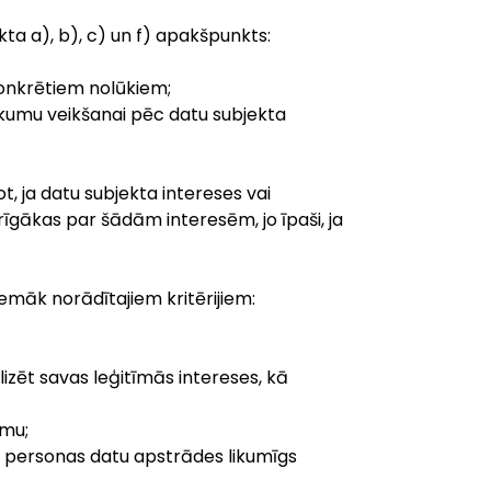
kta a), b), c) un f) apakšpunkts:
konkrētiem nolūkiem;
sākumu veikšanai pēc datu subjekta
t, ja datu subjekta intereses vai
gākas par šādām interesēm, jo īpaši, ja
emāk norādītajiem kritērijiem:
izēt savas leģitīmās intereses, kā
umu;
ts personas datu apstrādes likumīgs