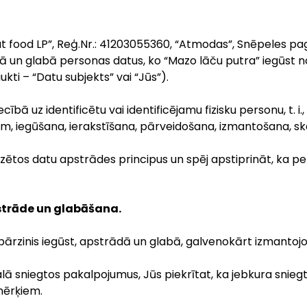
 “Lat food LP”, Reģ.Nr.: 41203055360, “Atmodas”, Snēpeles
rādā un glabā personas datus, ko “Mazo lāču putra” iegūst
i – “Datu subjekts” vai “Jūs”).
ecībā uz identificētu vai identificējamu fizisku personu, t. i
, iegūšana, ierakstīšana, pārveidošana, izmantošana, ska
dzētos datu apstrādes principus un spēj apstiprināt, ka p
strāde un glabāšana.
u pārzinis iegūst, apstrādā un glabā, galvenokārt izmantojo
lā sniegtos pakalpojumus, Jūs piekrītat, ka jebkura snieg
mērķiem.