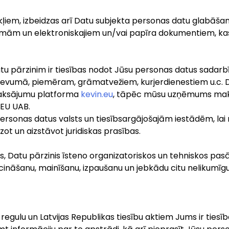
ļiem, izbeidzas arī Datu subjekta personas datu glabāšana
stēmām un elektroniskajiem un/vai papīra dokumentiem, kas
 Datu pārzinim ir tiesības nodot Jūsu personas datus sada
evumā, piemēram, grāmatvežiem, kurjerdienestiem u.c. D
maksājumu platforma
kevin.eu
, tāpēc mūsu uzņēmums maks
 EU UAB.
rsonas datus valsts un tiesībsargājošajām iestādēm, lai
zot un aizstāvot juridiskas prasības.
s, Datu pārzinis īsteno organizatoriskos un tehniskos pa
īcināšanu, mainīšanu, izpaušanu un jebkādu citu nelikumīgu
regulu un Latvijas Republikas tiesību aktiem Jums ir tiesīb