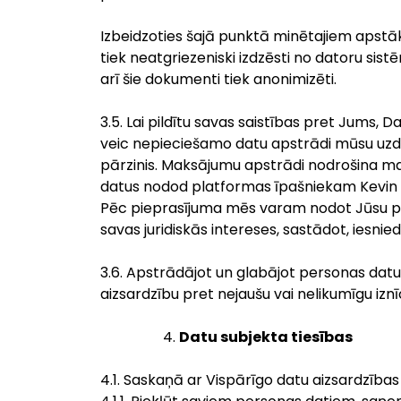
Izbeidzoties šajā punktā minētajiem apstāk
tiek neatgriezeniski izdzēsti no datoru si
arī šie dokumenti tiek anonimizēti.
3.5. Lai pildītu savas saistības pret Jums,
veic nepieciešamo datu apstrādi mūsu uzd
pārzinis. Maksājumu apstrādi nodrošina 
datus nodod platformas īpašniekam Kevin
Pēc pieprasījuma mēs varam nodot Jūsu pe
savas juridiskās intereses, sastādot, iesnied
3.6. Apstrādājot un glabājot personas datu
aizsardzību pret nejaušu vai nelikumīgu izn
Datu subjekta tiesības
4.1. Saskaņā ar Vispārīgo datu aizsardzības 