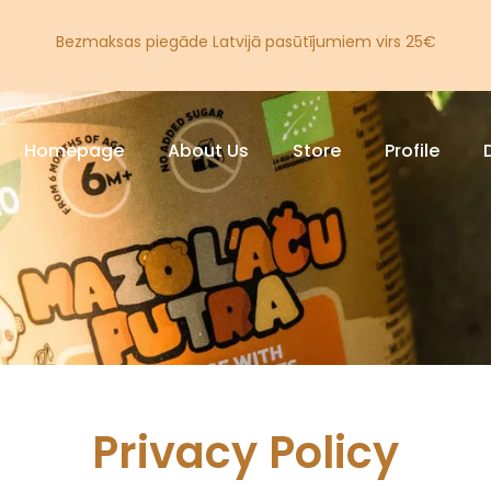
Bezmaksas piegāde Latvijā pasūtījumiem virs 25€
Homepage
About Us
Store
Profile
Privacy Policy