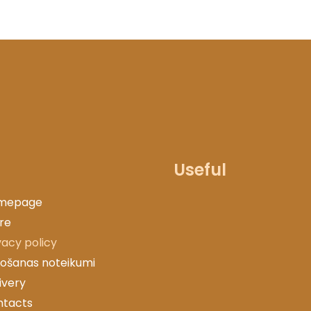
Useful
mepage
re
vacy policy
tošanas noteikumi
ivery
ntacts