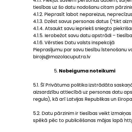
4.1.1. Piekļūt saviem personas datiem, saņe
tiesības uz šo datu nodošanu citam pārzi
4.1.2. Pieprasīt labot nepareizus, neprecīzu
4.1.3. Dzēst savus personas datus (“tikt ai
4.1.4. Atsaukt savu iepriekš sniegto piekri
4.1.5. Ierobežot savu datu apstrādi – tiesī
4.1.6. Vērsties Datu valsts inspekcijā
Pieprasījumu par savu tiesību īstenošanu var
birojs@mazolacuputra.lv
Nobeiguma noteikumi
5.1. Šī Privātuma politika izstrādāta saska
aizsardzību attiecībā uz personas datu apst
regula), kā arī Latvijas Republikas un Eiro
5.2. Datu pārzinim ir tiesības veikt izmaiņa
spēkā pēc to publicēšanas mājas lapā htt