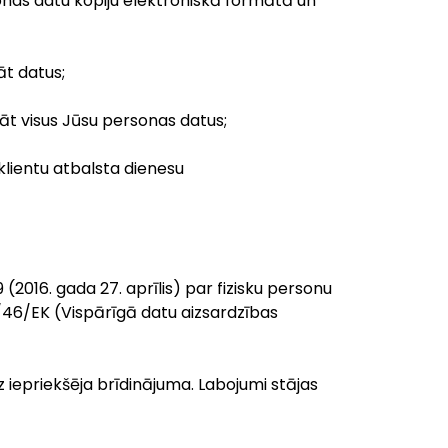
sonas datu kopiju elektroniskā formātā un
āt datus;
dāt visus Jūsu personas datus;
 klientu atbalsta dienesu
2016. gada 27. aprīlis) par fizisku personu
5/46/EK (Vispārīgā datu aizsardzības
z iepriekšēja brīdinājuma. Labojumi stājas