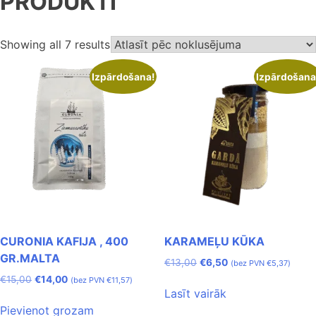
PRODUKTI
Showing all 7 results
Izpārdošana!
Izpārdošana
CURONIA KAFIJA , 400
KARAMEĻU KŪKA
GR.MALTA
€
13,00
€
6,50
(bez PVN
€
5,37
)
€
15,00
€
14,00
(bez PVN
€
11,57
)
Lasīt vairāk
Pievienot grozam