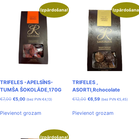
Izpārdošana!
Izpārdošana
TRIFELES -APELSĪNS-
TRIFELES ,
TUMŠA ŠOKOLĀDE,170G
ASORTI,Rchocolate
€
7,00
€
5,00
€
12,00
€
6,59
(bez PVN
€
4,13
)
(bez PVN
€
5,45
)
Pievienot grozam
Pievienot grozam
Izpārdošana!