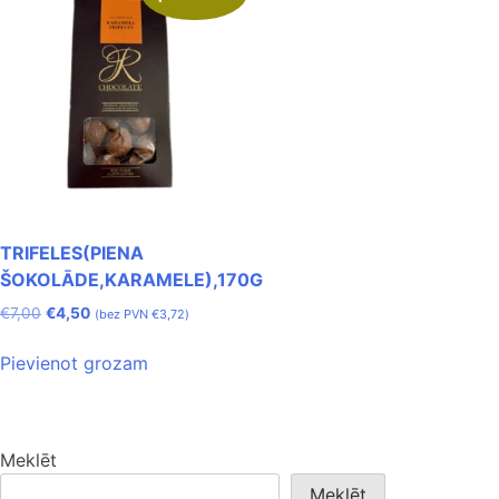
TRIFELES(PIENA
ŠOKOLĀDE,KARAMELE),170G
€
7,00
€
4,50
(bez PVN
€
3,72
)
Pievienot grozam
Meklēt
Meklēt