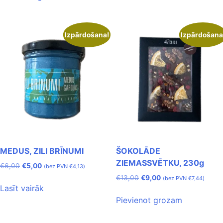
Izpārdošana!
Izpārdošana
MEDUS, ZILI BRĪNUMI
ŠOKOLĀDE
ZIEMASSVĒTKU, 230g
€
6,00
€
5,00
(bez PVN
€
4,13
)
€
13,00
€
9,00
(bez PVN
€
7,44
)
Lasīt vairāk
Pievienot grozam