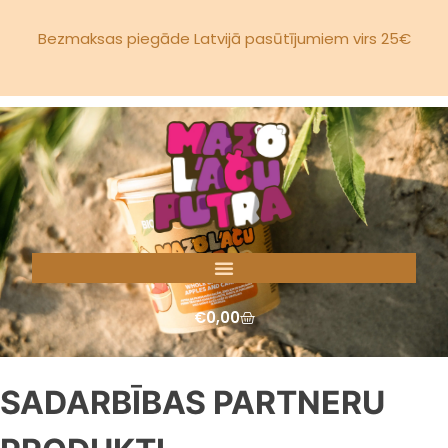
Bezmaksas piegāde Latvijā pasūtījumiem virs 25€
€
0,00
SADARBĪBAS PARTNERU