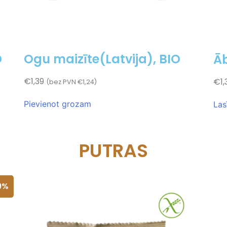
O
Ogu maizīte(Latvija), BIO
Āb
€
1,39
€
1,
(bez PVN
€
1,24
)
Pievienot grozam
Las
PUTRAS
9%