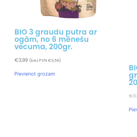
BIO 3 graudu putra ar
ogām, no 6 mēnešu
vecuma, 200gr.
€
3,99
(bez PVN
€
3,56
)
BI
gr
Pievienot grozam
20
€
3
Pie