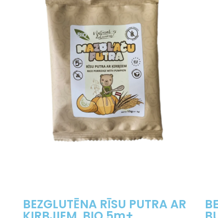
BEZGLUTĒNA RĪSU PUTRA AR
B
ĶIRBJIEM, BIO,5m+
B