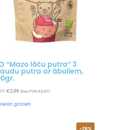
O “Mazo lāču putra” 3
audu putra ar āboliem,
0gr.
,99
€
2,99
(bez PVN
€
2,67
)
vienot grozam
-26%