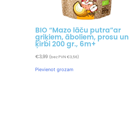
BIO “Mazo lāču putra”ar
griķiem, āboliem, prosu un
ķirbi 200 gr., 6m+
€
3,99
(bez PVN
€
3,56
)
Pievienot grozam