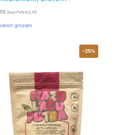
,59
(bez PVN
€
2,31
)
vienot grozam
-25%