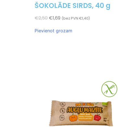
ŠOKOLĀDE SIRDS, 40 g
€
2,50
€
1,69
(bez PVN
€
1,40
)
Pievienot grozam