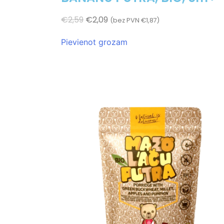
€
2,59
€
2,09
(bez PVN
€
1,87
)
Pievienot grozam