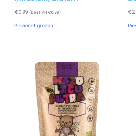
€
0,99
€
2
(bez PVN
€
0,88
)
Pievienot grozam
Pie