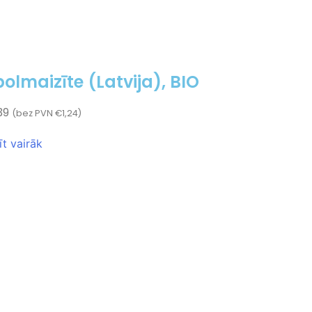
olmaizīte (Latvija), BIO
39
(bez PVN
€
1,24
)
īt vairāk