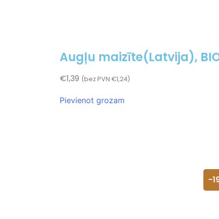
Augļu maizīte(Latvija), BI
€
1,39
(bez PVN
€
1,24
)
Pievienot grozam
-1