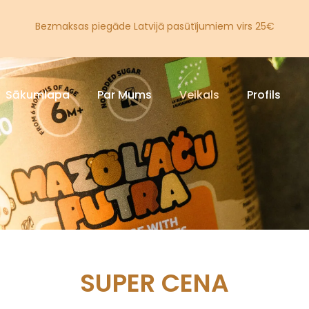
Bezmaksas piegāde Latvijā pasūtījumiem virs 25€
Sākumlapa
Par Mums
Veikals
Profils
SUPER CENA