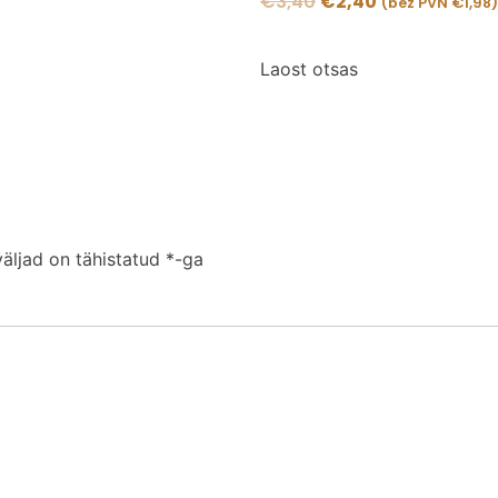
€
3,40
€
2,40
(bez PVN
€
1,98
)
Laost otsas
äljad on tähistatud
*
-ga