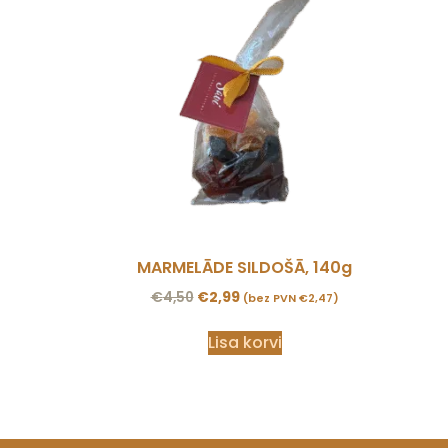
MARMELĀDE SILDOŠĀ, 140g
€
4,50
€
2,99
(bez PVN
€
2,47
)
Lisa korvi