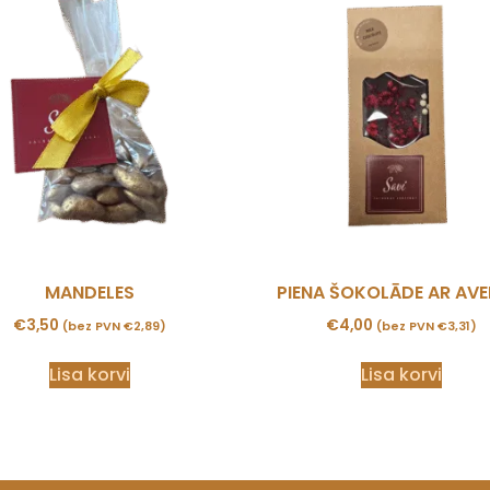
MANDELES
PIENA ŠOKOLĀDE AR AV
€
3,50
€
4,00
(bez PVN
€
2,89
)
(bez PVN
€
3,31
)
Lisa korvi
Lisa korvi