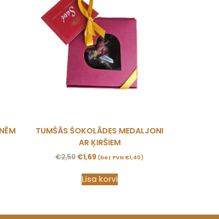
ENĒM
TUMŠĀS ŠOKOLĀDES MEDALJONI
AR ĶIRŠIEM
€
2,50
€
1,69
(bez PVN
€
1,40
)
Lisa korvi