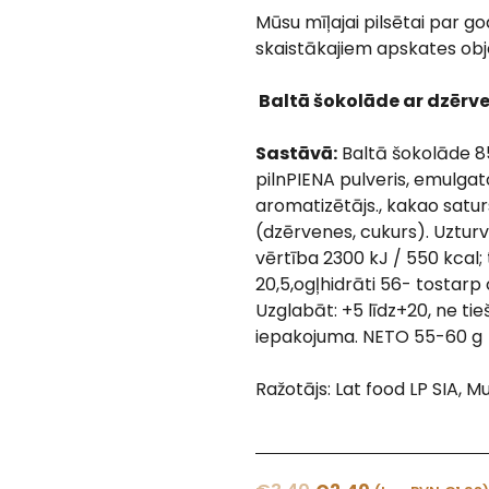
Mūsu mīļajai pilsētai par g
skaistākajiem apskates obj
Baltā šokolāde ar dzēr
Sastāvā:
Baltā šokolāde 8
pilnPIENA pulveris, emulgato
aromatizētājs., kakao satu
(dzērvenes, cukurs).
Uzturv
vērtība 2300 kJ / 550 kcal;
20,5,ogļhidrāti 56- tostarp c
Uzglabāt: +5 līdz+20, ne tieš
iepakojuma.
NETO 55-60 g
Ražotājs: Lat food LP SIA, Mu