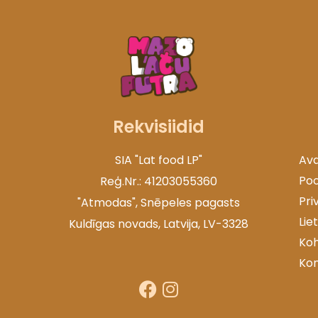
Rekvisiidid
SIA "Lat food LP"
Ava
Po
Reģ.Nr.: 41203055360
Pri
"Atmodas", Snēpeles pagasts
Lie
Kuldīgas novads, Latvija, LV-3328
Ko
Kon