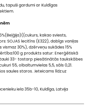
odu, tapuši gardumi ar Kuldīgas
ektiem.
venēm
5%(Beļģija)((
cukurs, kakao sviests,
rs: SOJAS lecitīns (E322), dabīgs vaniļas
rs vismaz 30%), dzērveņu sukādes 15%
ērtība:100 g produkts satur:
Enerģētiskā
 tauki 33- tostarp piesātinātās taukskābes
ukuri 55, olbaltumvielas 5,5, sāls 0,21.
os saules staros. .
Ieteicams līdz:uz
cenieku iela 35b-10, Kuldīga, Latvija