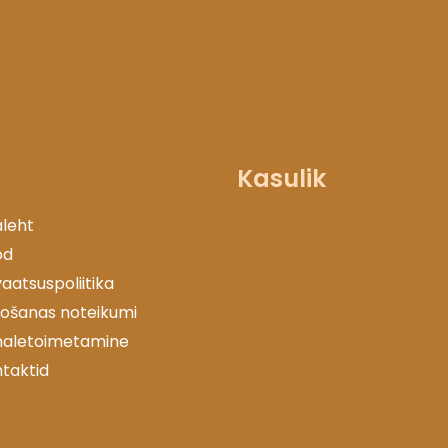
Kasulik
leht
od
vaatsuspoliitika
tošanas noteikumi
haletoimetamine
taktid