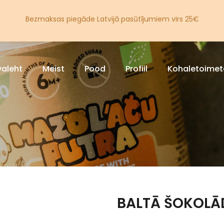
Bezmaksas piegāde Latvijā pasūtījumiem virs 25€
valeht
Meist
Pood
Profiil
Kohaletoime
BALTĀ ŠOKOLĀD