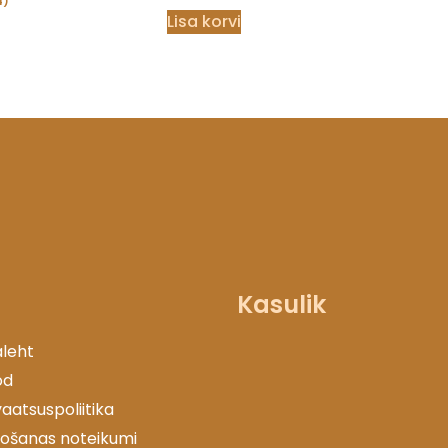
4
)
Lisa korvi
Kasulik
leht
od
vaatsuspoliitika
tošanas noteikumi