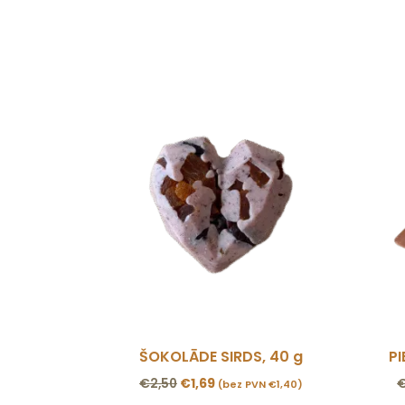
ŠOKOLĀDE SIRDS, 40 g
P
€
2,50
€
1,69
(bez PVN
€
1,40
)