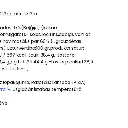
dētām mandelēm
ādes 97%(Beļģija) (kakao
emulgators- sojas lecitīns,dabīgs vaniļas
s nav mazāks par 60% ) , grauzdētas
.Uzturvērtība:100 gr.produkts satur:
 / 567 kcal;; tauki 38,4 g,-tostarp
4 g;,ogļhidrāti 44,4 g,-tostarp cukuri 38,9
mvielas 6,6 g;
uz iepakojuma. Ražotājs: Lat food LP SIA;
ra.lv
. Uzglabāt istabas temperatūrā.
lēve