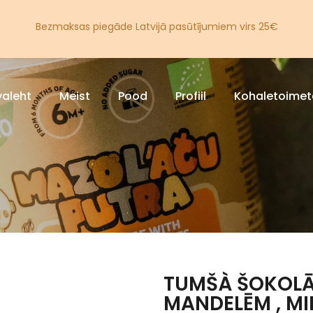
Bezmaksas piegāde Latvijā pasūtījumiem virs 25€
valeht
Meist
Pood
Profiil
Kohaletoime
TUMŠÀ ŠOKOLĀ
MANDELĒM , MI