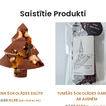
Saistītie Produkti
IENA ŠOKOLĀDES EGLĪTE
TUMŠĀS ŠOKOLĀDES GA
AR AVENĒM
€
2,50
€
1,69
(bez PVN
€
1,40
)