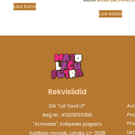
€
2,60
€
1,50
(bez PVN
€
1,2
Lisa korvi
Loe edasi
Rekvisiidid
SIA "Lat food LP"
Ava
Po
Reģ.Nr.: 41203055360
Pri
"Atmodas", Snēpeles pagasts
Lie
Kuldīgas novads, Latvija, LV-3328