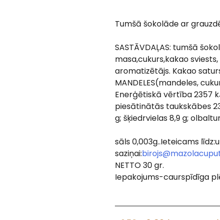
Tumšā šokolāde ar grauz
SASTĀVDAĻAS: tumšā šokol
masa,cukurs,kakao sviests, 
aromatizētājs. Kakao satur
MANDELES(mandeles, cukurs)
Enerģētiskā vērtība 2357 kJ
piesātinātās taukskābes 23,
g; šķiedrvielas 8,9 g; olbaltu
sāls 0,003g..Ieteicams līdz:
saziņai:
birojs@mazolacuput
NETTO 30 gr.
Iepakojums-caurspīdīga p