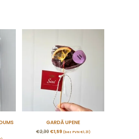
RDUMS
GARDĀ UPENE
€
2,30
€
1,59
(bez PVN
€
1,31
)