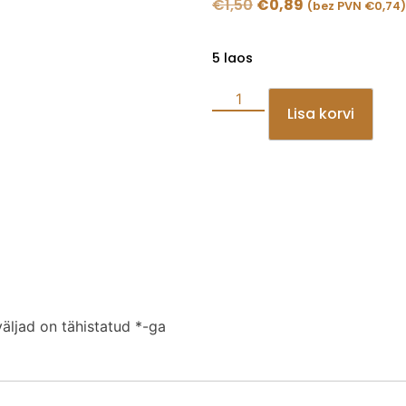
€
1,50
€
0,89
(bez PVN
€
0,74
)
5 laos
Lisa korvi
äljad on tähistatud
*
-ga