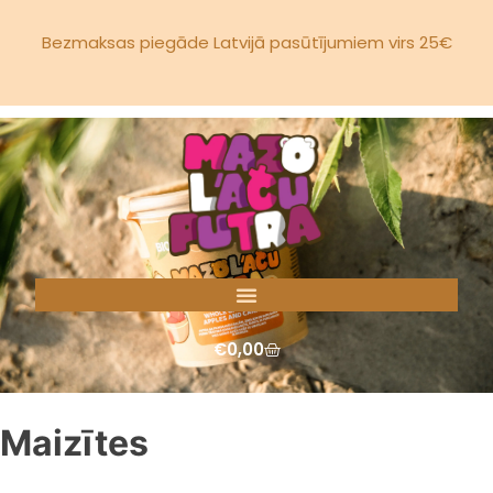
Bezmaksas piegāde Latvijā pasūtījumiem virs 25€
€
0,00
Maizītes