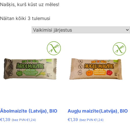
Našķis, kurš kūst uz mēles!
Näitan kõiki 3 tulemusi
Ābolmaizīte (Latvija), BIO
Augļu maizīte(Latvija), BIO
€
1,39
€
1,39
(bez PVN
€
1,24
)
(bez PVN
€
1,24
)