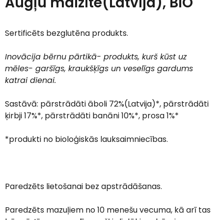
Augļu maizīte(Latvija), BIO
Sertificēts bezglutēna produkts.
Inovācija bērnu pārtikā- produkts, kurš kūst uz
mēles- garšīgs, kraukšķīgs un veselīgs gardums
katrai dienai.
Sastāvā: pārstrādāti āboli 72%(Latvija)*, pārstrādāti
ķirbji 17%*, pārstrādāti banāni 10%*, prosa 1%*
*produkti no bioloģiskās lauksaimniecības.
Paredzēts lietošanai bez apstrādāšanas.
Paredzēts mazuļiem no 10 menešu vecuma, kā arī tas