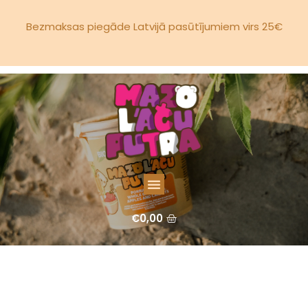
Bezmaksas piegāde Latvijā pasūtījumiem virs 25€
€
0,00