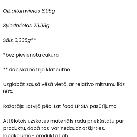
Olbaltumvielas 8,05g
Šķiedrvielas 29,98g
Sāls 0,008g**
*bez pievienota cukura
** dabiska nātrija klātbūtne
Uzglabāt sausā vēsā vietā, ar relatīvo mitrumu līdz
60%
Ražotājs: Latvijā pēc Lat food LP SIA pasūtījuma.
Attēlotais uzskates materiāls rada priekšstatu par
produktu, dabā tas var nedaudz atšķirties.
Iepakojumā- produkta 1 gb.