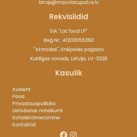
birojs@mazolacuputra.lv
Rekvisiidid
SIA "Lat food LP"
Reģ.Nr.: 41203055360
"Atmodas", Snēpeles pagasts
Kuldīgas novads, Latvija, LV-3328
Kasulik
Avaleht
Pood
Privaatsuspoliitika
Lietošanas noteikumi
Kohaletoimetamine
Kontaktid