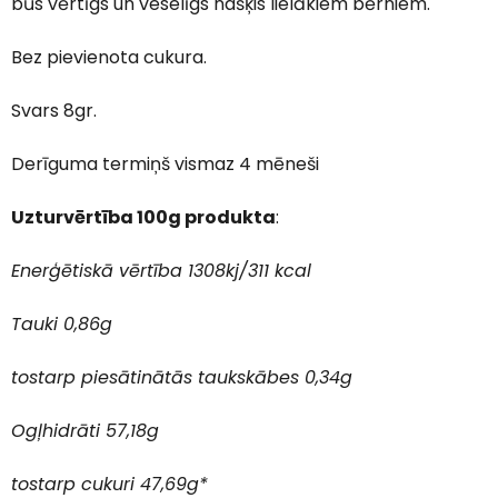
būs vērtīgs un veselīgs našķis lielākiem bērniem.
Bez pievienota cukura.
Svars 8gr.
Derīguma termiņš vismaz 4 mēneši
Uzturvērtība 100g produkta
:
Enerģētiskā vērtība 1308kj/311 kcal
Tauki 0,86g
tostarp piesātinātās taukskābes 0,34g
Ogļhidrāti 57,18g
tostarp cukuri 47,69g*