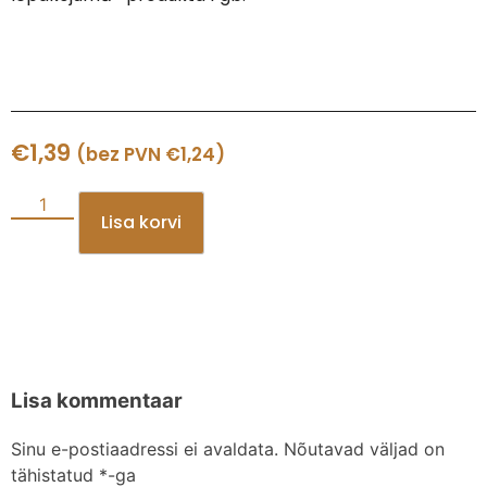
€
1,39
(bez PVN
€
1,24
)
Lisa korvi
Lisa kommentaar
Sinu e-postiaadressi ei avaldata.
Nõutavad väljad on
tähistatud
*
-ga