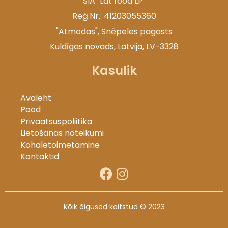
SIA "Lat food LP"
Reģ.Nr.: 41203055360
"Atmodas", Snēpeles pagasts
Kuldīgas novads, Latvija, LV-3328
Kasulik
Avaleht
Pood
Privaatsuspoliitika
Lietošanas noteikumi
Kohaletoimetamine
Kontaktid
Kõik õigused kaitstud © 2023