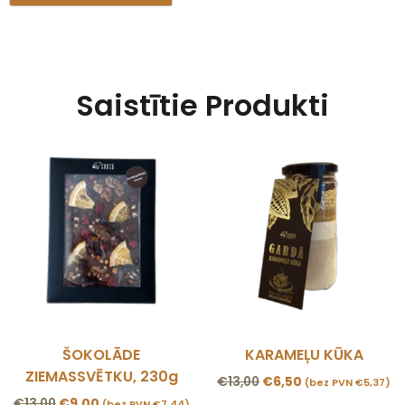
Saistītie Produkti
ŠOKOLĀDE
KARAMEĻU KŪKA
ZIEMASSVĒTKU, 230g
€
13,00
€
6,50
(bez PVN
€
5,37
)
€
13,00
€
9,00
(bez PVN
€
7,44
)