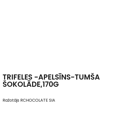
TRIFELES -APELSĪNS-TUMŠA
ŠOKOLĀDE,170G
Ražotájs RCHOCOLATE SIA