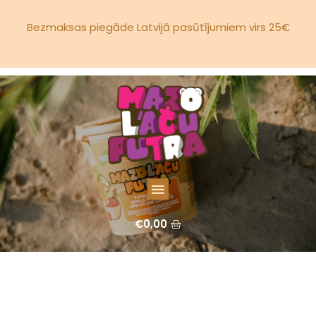
Bezmaksas piegāde Latvijā pasūtījumiem virs 25€
€
0,00