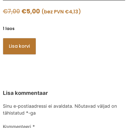
€
7,00
€
5,00
(bez PVN
€
4,13
)
1 laos
Lisa korvi
Lisa kommentaar
Sinu e-postiaadressi ei avaldata.
Nõutavad väljad on
tähistatud
*
-ga
Kommenteeri
*