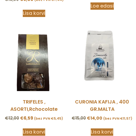
Loe edasi
Lisa korvi
TRIFELES ,
CURONIA KAFIJA , 400
ASORTI,Rchocolate
GR.MALTA
€
12,00
€
6,59
€
15,00
€
14,00
(bez PVN
€
5,45
)
(bez PVN
€
11,57
)
Lisa korvi
Lisa korvi