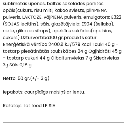
sublimētas upenes, baltās šokolādes pērlītes
opāls(cukurs, rīsu milti, kakao sviests, pilnPIENA
pulveris, LAKTOZE, vājPIENA pulveris, emulgators: E322
(SOJAS lecitīns), sāls, glazētājviela: E904 (šellaka),
ciete, glikozes sīrups), apelsīnu sukādes(apelsīns,
cukurs).Uzturvērtība:100 gr.produkts satur:
Enerģētiskā vērtība 2400,8 kJ/579 kcal Tauki 40 g –
tostarp piesātinātās taukskābes 24 g Ogļhidrāti 45 g
– tostarp cukuri 44 g Olbaltumvielas 7 g Šķiedrvielas
3g Sāls 0,18 g.
Netto: 50 gr.(+/- 3 g)
Iepakots: caurpīdīgs maisiņš ar lentu.
Ražotājs: Lat food LP SIA