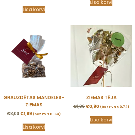
Lisa korvi
Lisa korvi
GRAUZDĒTAS MANDELES-
ZIEMAS TĒJA
ZIEMAS
€
1,80
€
0,90
(bez PVN
€
0,74
)
€
3,00
€
1,99
(bez PVN
€
1,64
)
Lisa korvi
Lisa korvi