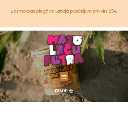
Bezmaksas piegāde Latvijā pasūtījumiem virs 25€
€
0,00