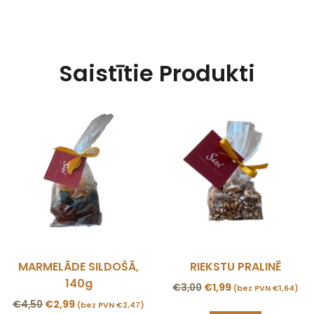
Saistītie Produkti
MARMELĀDE SILDOŠĀ,
RIEKSTU PRALINĒ
140g
€
3,00
€
1,99
(bez PVN
€
1,64
)
€
4,50
€
2,99
(bez PVN
€
2,47
)