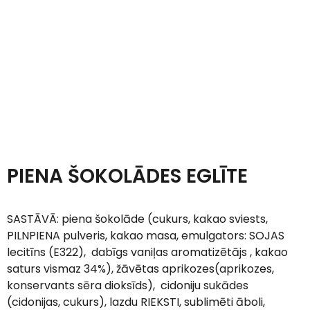
PIENA ŠOKOLĀDES EGLĪTE
SASTĀVĀ:
piena šokolāde (cukurs, kakao sviests,
PILNPIENA pulveris, kakao masa, emulgators: SOJAS
lecitīns (E322), dabīgs vaniļas aromatizētājs , kakao
saturs vismaz 34%), žāvētas aprikozes(aprikozes,
konservants sēra dioksīds), cidoniju sukādes
(cidonijas, cukurs), lazdu RIEKSTI, sublimēti āboli,