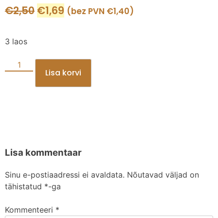
€
2,50
€
1,69
(bez PVN
€
1,40
)
3 laos
Lisa korvi
Lisa kommentaar
Sinu e-postiaadressi ei avaldata.
Nõutavad väljad on
tähistatud
*
-ga
Kommenteeri
*